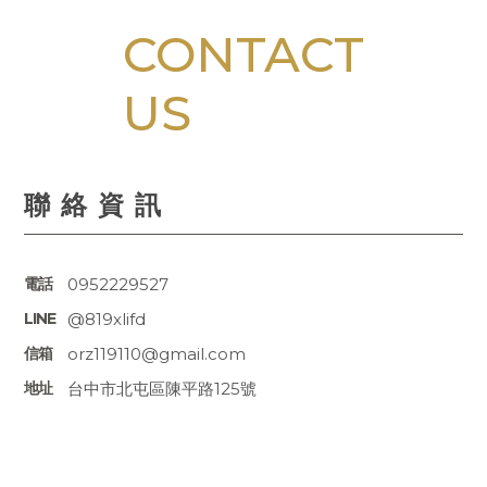
聯絡資訊
0952229527
@819xlifd
orz119110@gmail.com
台中市北屯區陳平路125號