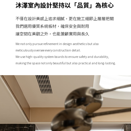
沐澤室內設計堅持以「品質」為核心
不僅在設計美感上追求細膩，更在施工細節上層層把關
我們選用優質系統板材，確保安全與耐用
讓空間在美觀之外，也能兼顧實用與長久
We not only pursue refinement in design aesthetics but also
meticulously oversee every construction detail.
We use high-quality system boards to ensure safety and durability,
making the space not only beautiful but also practical and long-lasting.